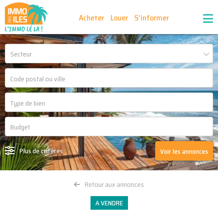
Acheter
Louer
S'informer
Publiez vos annonces
Nos agences partenaires
Secteur
Nos outils
Ma sélection d'annonces
Recrutement
Partenaires
Plus de critères
Voir les annonces
Retour aux annonces
A VENDRE