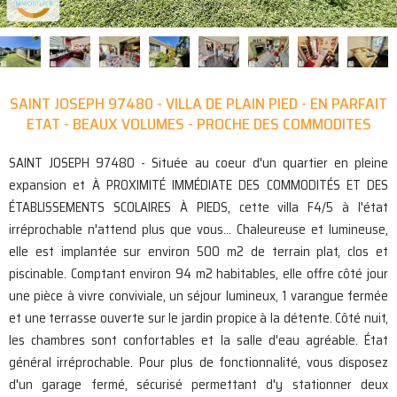
SAINT JOSEPH 97480 - VILLA DE PLAIN PIED - EN PARFAIT
ETAT - BEAUX VOLUMES - PROCHE DES COMMODITES
SAINT JOSEPH 97480 - Située au coeur d'un quartier en pleine
expansion et À PROXIMITÉ IMMÉDIATE DES COMMODITÉS ET DES
ÉTABLISSEMENTS SCOLAIRES À PIEDS, cette villa F4/5 à l'état
irréprochable n'attend plus que vous... Chaleureuse et lumineuse,
elle est implantée sur environ 500 m2 de terrain plat, clos et
piscinable. Comptant environ 94 m2 habitables, elle offre côté jour
une pièce à vivre conviviale, un séjour lumineux, 1 varangue fermée
et une terrasse ouverte sur le jardin propice à la détente. Côté nuit,
les chambres sont confortables et la salle d'eau agréable. État
général irréprochable. Pour plus de fonctionnalité, vous disposez
d'un garage fermé, sécurisé permettant d'y stationner deux