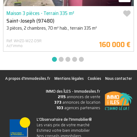
Maison 3 pièces - Terrain 335 m²
Saint-Joseph (97480)
3 pièces, 2 chambres, 70 m² hab., terrain 335 m²
Réf. WHZO-W2Z-D9R
160 000 €
Act'immo
A propos d'Immodesiles.fr
Mentions légales
Cookies
Nous contacter
IMMO des ÎLES -
Immodesiles.fr
2115
annonces de vente
373
annonces de location
103
agences partenaires
L'Observatoire de l'Immobilier®
Les vrais prix de votre marché
Estimez votre bien immobilier
Nos conseils immobiliers