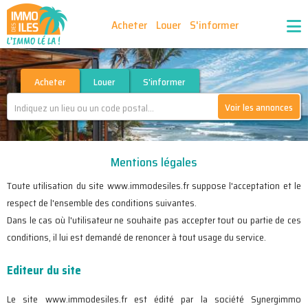
Acheter
Louer
S'informer
Publiez vos annonces
Nos agences partenaires
Acheter
Louer
S'informer
Voir les annonces
Nos outils
Ma sélection d'annonces
Mentions légales
Recrutement
Partenaires
Toute utilisation du site www.immodesiles.fr suppose l'acceptation et le
respect de l'ensemble des conditions suivantes.
Dans le cas où l'utilisateur ne souhaite pas accepter tout ou partie de ces
conditions, il lui est demandé de renoncer à tout usage du service.
Editeur du site
Le site www.immodesiles.fr est édité par la société Synergimmo