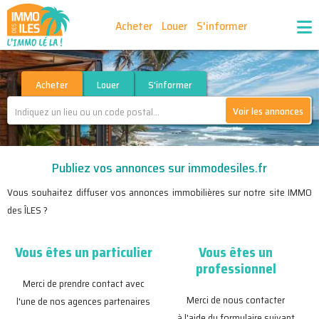
Acheter
Louer
S'informer
Publiez vos annonces
Nos agences partenaires
Acheter
Louer
S'informer
Voir les annonces
Nos outils
Ma sélection d'annonces
Publiez vos annonces sur immodesiles.fr
Recrutement
Partenaires
Vous souhaitez diffuser vos annonces immobilières sur notre site IMMO
des ÎLES ?
Vous êtes un particulier
Vous êtes un
professionnel
Merci de prendre contact avec
Merci de nous contacter
l'une de nos agences partenaires
à l'aide du formulaire suivant