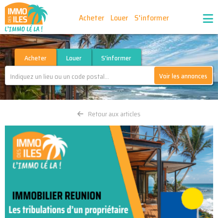
Acheter
Louer
S'informer
Publiez vos annonces
Nos agences partenaires
Acheter
Louer
S'informer
Voir les annonces
Nos outils
Ma sélection d'annonces
Retour aux articles
Recrutement
Partenaires