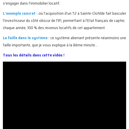
s'engager dans l'immobilier locatif.
L'exemple concret :
où l'acquisition d'un T2 à Sainte-Clotilde fait basculer
l'investisseur du côté obscur de l'IFI, permettant à l'Etat français de capter,
chaque année, 100 % des revenus locatifs de cet appartement.
La faille dans le système :
ce système aberrant présente néanmoins une
faille importante, que je vous explique à la 8ème minute...
Tous les détails dans cette vidéo !