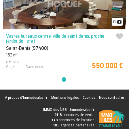
8
Vastes bureaux centre-ville de saint denis, proche
jardin de l'etat
Saint-Denis (97400)
163 m²
Réf. 5132
550 000 €
Guy Hoquet Saint-denis
A propos d'Immodesiles.fr
Mentions légales
Cookies
Nous contacter
IMMO des ÎLES -
Immodesiles.fr
2115
annonces de vente
373
annonces de location
103
agences partenaires