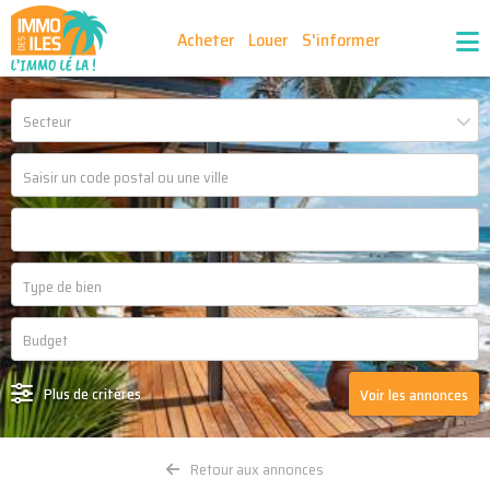
Acheter
Louer
S'informer
Publiez vos annonces
Nos agences partenaires
Secteur
Nos outils
Ma sélection d'annonces
Recrutement
Partenaires
Plus de critères
Voir les annonces
Retour aux annonces