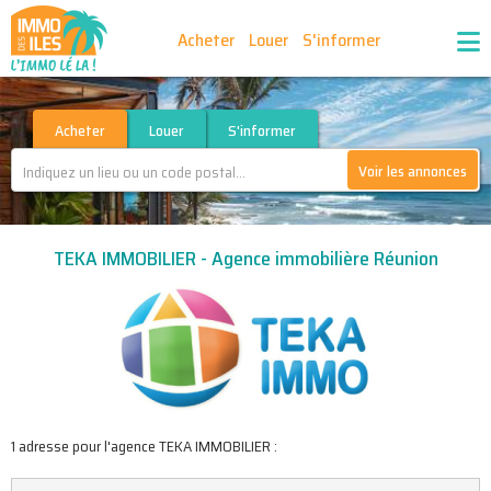
Acheter
Louer
S'informer
Publiez vos annonces
Nos agences partenaires
Acheter
Louer
S'informer
Voir les annonces
Nos outils
Ma sélection d'annonces
TEKA IMMOBILIER - Agence immobilière Réunion
Recrutement
Partenaires
1 adresse pour l'agence TEKA IMMOBILIER :