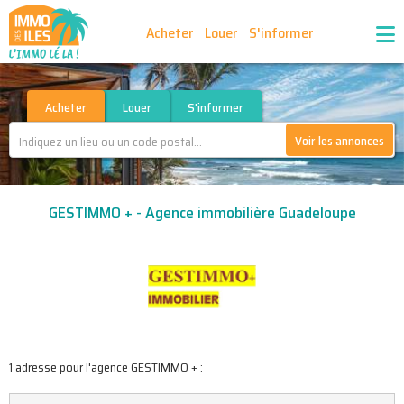
Acheter
Louer
S'informer
Publiez vos annonces
Nos agences partenaires
Acheter
Louer
S'informer
Voir les annonces
Nos outils
Ma sélection d'annonces
GESTIMMO + - Agence immobilière Guadeloupe
Recrutement
Partenaires
1 adresse pour l'agence GESTIMMO + :