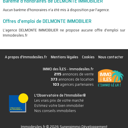
Barème d'honoraires de DELMONTE IMMOBILIER
Aucun barème d'honoraires n'a été mis à disposition par l'agence.
Offres d'emploi de DELMONTE IMMOBILIER
L'agence DELMONTE IMMOBILIER ne propose aucune offre d'emploi sur
Immodesiles.fr
A propos d'Immodesiles.fr
Mentions légales
Cookies
Nous contacter
IMMO des ÎLES -
Immodesiles.fr
2115
annonces de vente
373
annonces de location
103
agences partenaires
L'Observatoire de l'Immobilier®
Les vrais prix de votre marché
Estimez votre bien immobilier
Nos conseils immobiliers
Immodesiles.fr © 2026 Synergimmo Développement