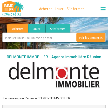
Acheter
Louer
S'informer
Publiez vos annonces
Nos agences partenaires
Acheter
Louer
S'informer
Voir les annonces
Nos outils
Ma sélection d'annonces
DELMONTE IMMOBILIER - Agence immobilière Réunion
Recrutement
Partenaires
2 adresses pour l'agence DELMONTE IMMOBILIER :