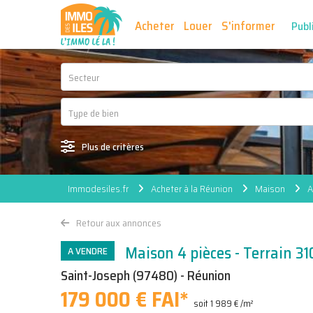
Acheter
Louer
S'informer
Publ
Secteur
Plus de critères
Immodesiles.fr
Acheter à la Réunion
Maison
A
Retour aux annonces
Maison 4 pièces - Terrain 31
A VENDRE
Saint-Joseph (97480) - Réunion
179 000 € FAI
*
soit 1 989 € /m²