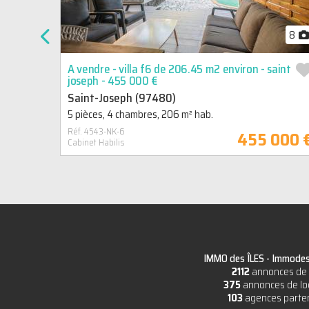
8
A vendre - villa f6 de 206.45 m2 environ - saint
joseph - 455 000 €
Saint-Joseph (97480)
5 pièces, 4 chambres, 206 m² hab.
Réf. 4543-NK-6
455 000 
Cabinet Habilis
IMMO des ÎLES -
Immodesi
2112
annonces de 
375
annonces de lo
103
agences parte