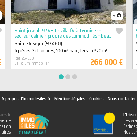
5
Saint joseph 97480 - villa f4 à terminer -
secteur calme - proche des commodités - beau
potentiel
Saint-Joseph (97480)
4 pièces, 3 chambres, 100 m² hab., terrain 270 m²
Réf. 25-5391
€
266 000 €
Le Forum Immobilier
A propos d'Immodesiles.fr
Mentions légales
Cookies
Nous contacter
les.fr
L'Obser
vente
Les vra
cation
Estimez
naires
Nos con