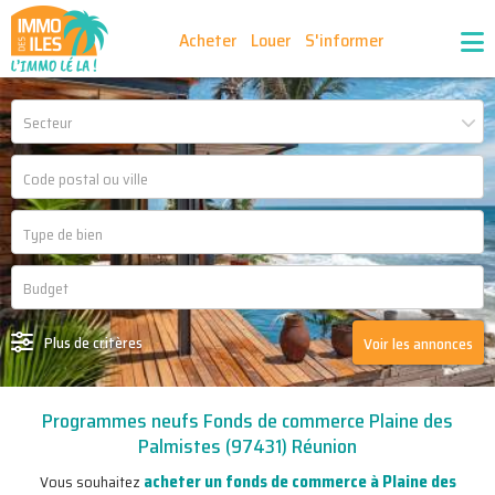
Acheter
Louer
S'informer
Publiez vos annonces
Nos agences partenaires
Secteur
Nos outils
Ma sélection d'annonces
Recrutement
Partenaires
Plus de critères
Voir les annonces
Programmes neufs Fonds de commerce Plaine des
Palmistes (97431) Réunion
acheter un fonds de commerce à Plaine des
Vous souhaitez