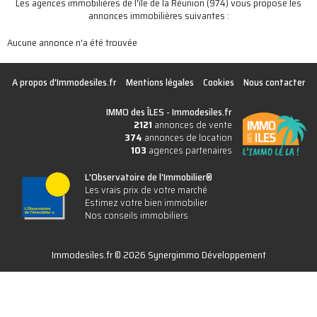
Les agences immobilières de l'île de la Réunion (974) vous propose les
annonces immobilières suivantes :
Aucune annonce n'a été trouvée
A propos d'Immodesiles.fr
Mentions légales
Cookies
Nous contacter
IMMO des ÎLES -
Immodesiles.fr
2121
annonces de vente
374
annonces de location
103
agences partenaires
L'Observatoire de l'Immobilier®
Les vrais prix de votre marché
Estimez votre bien immobilier
Nos conseils immobiliers
Immodesiles.fr © 2026 Synergimmo Développement