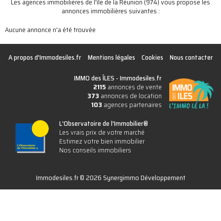
Les agences immobilières de l'île de la Réunion (974) vous propose les
annonces immobilières suivantes :
Aucune annonce n'a été trouvée
A propos d'Immodesiles.fr
Mentions légales
Cookies
Nous contacter
IMMO des ÎLES -
Immodesiles.fr
2115
annonces de vente
373
annonces de location
103
agences partenaires
L'Observatoire de l'Immobilier®
Les vrais prix de votre marché
Estimez votre bien immobilier
Nos conseils immobiliers
Immodesiles.fr © 2026 Synergimmo Développement