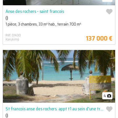
Anse des rochers - saint francois
()
1 pièce, 3 chambres, 33 m² hab., terrain 700 m²
Réf. 01430
137 000 €
Karukimo
4
St francois anse des rochers. appt t1 au sein d'une tres belle residence. vaste parc tropical. grande ...
()