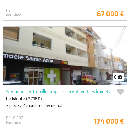
Réf.
67 000 €
Karukimo
6
Ste anne centre ville. appt t3 recent. en tres bon etat. a 200m de la plage. proche de toutes commodites. ...
Le Moule (97160)
3 pièces, 2 chambres, 65 m² hab.
Réf. 01387
174 000 €
Karukimo