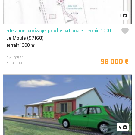
1
Ste anne. durivage. proche nationale. terrain 1000 m2. non viabilise. pente legere. 98 000 e fai
Le Moule (97160)
terrain 1000 m²
Réf. 01524
98 000 €
Karukimo
4