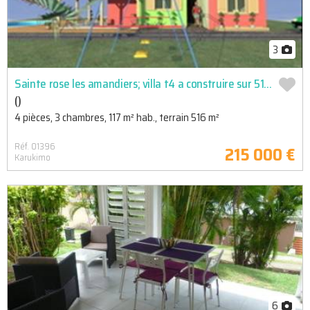
3
Sainte rose les amandiers; villa t4 a construire sur 516 m2 de terrain; proche de la plage, du centre ...
()
4 pièces, 3 chambres, 117 m² hab., terrain 516 m²
Réf. 01396
215 000 €
Karukimo
6