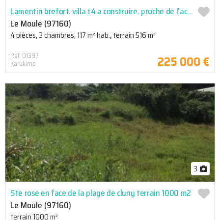
Lamentin brefort. villa t4 a construire. proche de l'acces nationale, du centre ville et de toutes ses ...
Le Moule (97160)
4 pièces, 3 chambres, 117 m² hab., terrain 516 m²
Réf. 01397
225 000 €
Karukimo
3
Ste rose en face de la plage de cluny terrain 1000 m2
Le Moule (97160)
terrain 1000 m²