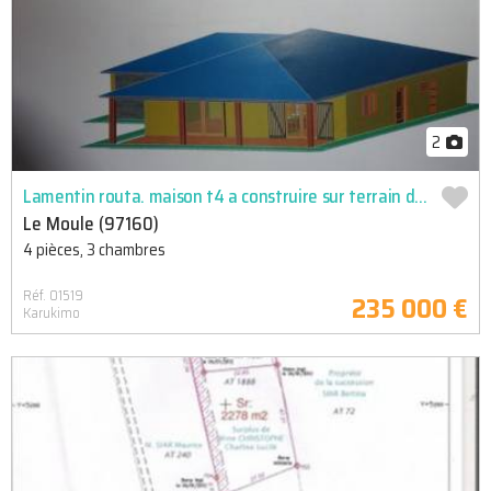
2
Lamentin routa. maison t4 a construire sur terrain de 400m2. proche nationale. secteur tres calme. 210 ...
Le Moule (97160)
4 pièces, 3 chambres
Réf. 01519
235 000 €
Karukimo