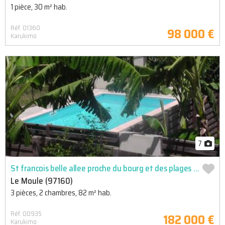
1 pièce, 30 m² hab.
Réf. 01360
98 000 €
Karukimo
7
St francois belle allee proche du bourg et des plages maison mitoyenne t3/4 au sein d'une petite co ...
Le Moule (97160)
3 pièces, 2 chambres, 82 m² hab.
Réf. 00935
182 000 €
Karukimo