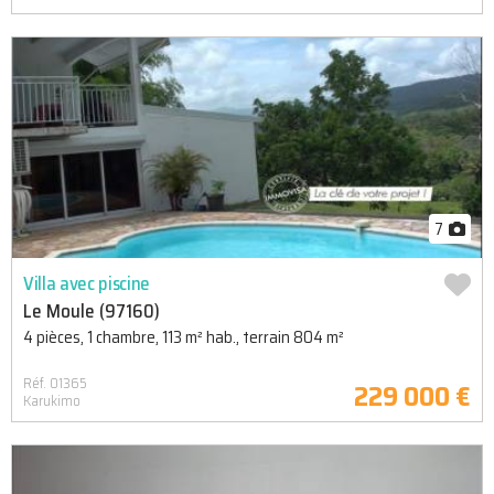
7
Villa avec piscine
Le Moule (97160)
4 pièces, 1 chambre, 113 m² hab., terrain 804 m²
Réf. 01365
229 000 €
Karukimo