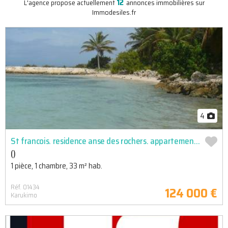
12
L'agence propose actuellement
annonces immobilières sur
Immodesiles.fr
4
St francois. residence anse des rochers. appartement t1 ne villa de 4 appartements. au sein d'une tres ...
()
1 pièce, 1 chambre, 33 m² hab.
Réf. 01434
124 000 €
Karukimo