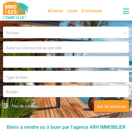
Acheter
Louer
S'informer
Publiez vos annonces
Nos agences partenaires
Secteur
Nos outils
Ma sélection d'annonces
Recrutement
Partenaires
Plus de critères
Voir les annonces
Biens à vendre ou à louer par l'agence ARH IMMOBILIER