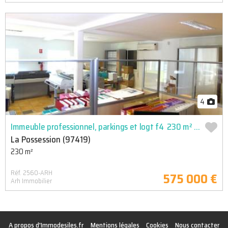
4
Immeuble professionnel, parkings et logt f4  230 m² zone d?
La Possession (97419)
230 m²
Réf. 2560-ARH
575 000 €
Arh Immobilier
A propos d'Immodesiles.fr
Mentions légales
Cookies
Nous contacter